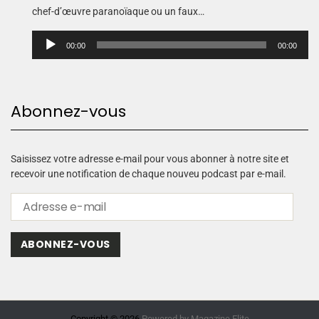
chef-d’œuvre paranoïaque ou un faux…
L
00:00
00:00
e
c
t
e
Abonnez-vous
u
r
a
u
Saisissez votre adresse e-mail pour vous abonner à notre site et
d
recevoir une notification de chaque nouveu podcast par e-mail.
i
o
ABONNEZ-VOUS
Copyright © 2026.
Powered by
Magazine Elite