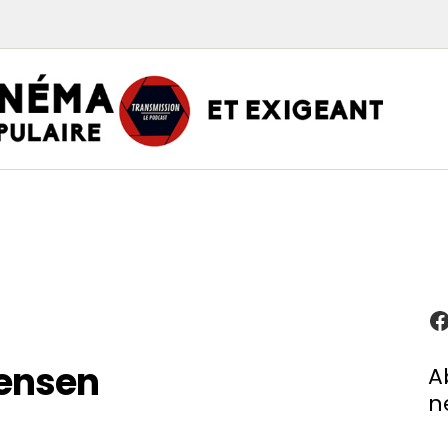
TRAN
PODCAST CINÉMA
Podcasts
Critiques
Interviews
À propos
ensen
A
n