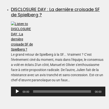
DISCLOSURE DAY : La dernière croisade SF
de Spielberg ?
Le grand retour de Spielberg à la SF... Vraiment ? C’est
l'événement ciné du moment, mais dans l'équipe, le consensus
a volé en éclats.D'un côté, Manuel et Olivier s'enthousiasme
face à cette proposition radicale. De l'autre, Julien fait de la
résistance avec un avis tranché et sans concession. Est-ce un
chef-d’œuvre paranoïaque ou un faux…
L
00:00
00:00
e
c
t