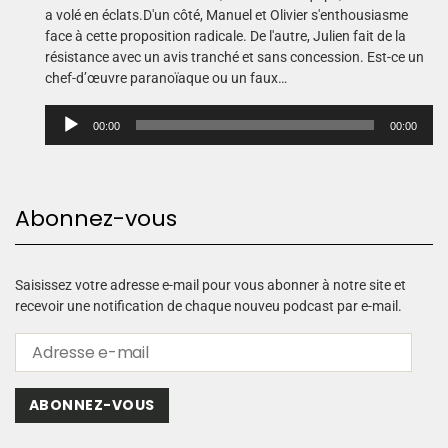
a volé en éclats.D'un côté, Manuel et Olivier s'enthousiasme
face à cette proposition radicale. De l'autre, Julien fait de la
résistance avec un avis tranché et sans concession. Est-ce un
chef-d’œuvre paranoïaque ou un faux…
L
00:00
00:00
e
c
t
e
Abonnez-vous
u
r
a
u
Saisissez votre adresse e-mail pour vous abonner à notre site et
d
recevoir une notification de chaque nouveu podcast par e-mail.
i
o
ABONNEZ-VOUS