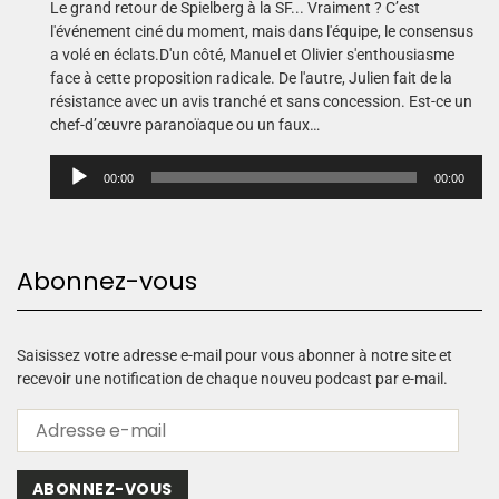
Le grand retour de Spielberg à la SF... Vraiment ? C’est
l'événement ciné du moment, mais dans l'équipe, le consensus
a volé en éclats.D'un côté, Manuel et Olivier s'enthousiasme
face à cette proposition radicale. De l'autre, Julien fait de la
résistance avec un avis tranché et sans concession. Est-ce un
chef-d’œuvre paranoïaque ou un faux…
L
00:00
00:00
e
c
t
e
Abonnez-vous
u
r
a
u
Saisissez votre adresse e-mail pour vous abonner à notre site et
d
recevoir une notification de chaque nouveu podcast par e-mail.
i
o
ABONNEZ-VOUS