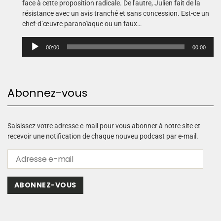
face à cette proposition radicale. De l'autre, Julien fait de la
résistance avec un avis tranché et sans concession. Est-ce un
chef-d’œuvre paranoïaque ou un faux…
L
00:00
00:00
e
c
t
e
Abonnez-vous
u
r
a
u
Saisissez votre adresse e-mail pour vous abonner à notre site et
d
recevoir une notification de chaque nouveu podcast par e-mail.
i
o
ABONNEZ-VOUS