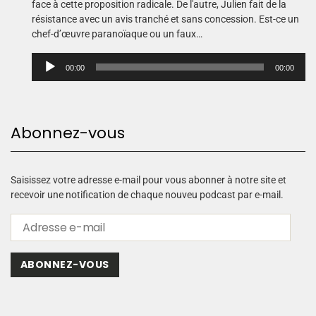
face à cette proposition radicale. De l'autre, Julien fait de la
résistance avec un avis tranché et sans concession. Est-ce un
chef-d’œuvre paranoïaque ou un faux…
L
00:00
00:00
e
c
t
e
Abonnez-vous
u
r
a
u
Saisissez votre adresse e-mail pour vous abonner à notre site et
d
recevoir une notification de chaque nouveu podcast par e-mail.
i
o
ABONNEZ-VOUS