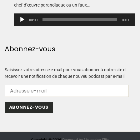
chef-d’œuvre paranoïaque ou un faux…
L
00:00
00:00
e
c
t
e
Abonnez-vous
u
r
a
u
Saisissez votre adresse e-mail pour vous abonner à notre site et
d
recevoir une notification de chaque nouveu podcast par e-mail.
i
o
ABONNEZ-VOUS
Copyright © 2026.
Powered by
Magazine Elite