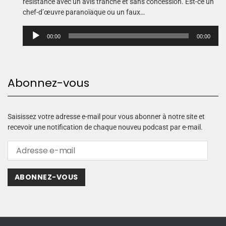
résistance avec un avis tranché et sans concession. Est-ce un
chef-d’œuvre paranoïaque ou un faux…
L
00:00
00:00
e
c
t
e
Abonnez-vous
u
r
a
u
Saisissez votre adresse e-mail pour vous abonner à notre site et
d
recevoir une notification de chaque nouveu podcast par e-mail.
i
o
ABONNEZ-VOUS