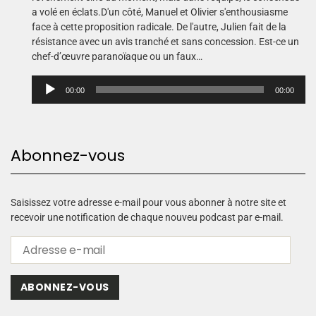
a volé en éclats.D'un côté, Manuel et Olivier s'enthousiasme
face à cette proposition radicale. De l'autre, Julien fait de la
résistance avec un avis tranché et sans concession. Est-ce un
chef-d’œuvre paranoïaque ou un faux…
L
00:00
00:00
e
c
t
e
Abonnez-vous
u
r
a
u
Saisissez votre adresse e-mail pour vous abonner à notre site et
d
recevoir une notification de chaque nouveu podcast par e-mail.
i
o
ABONNEZ-VOUS