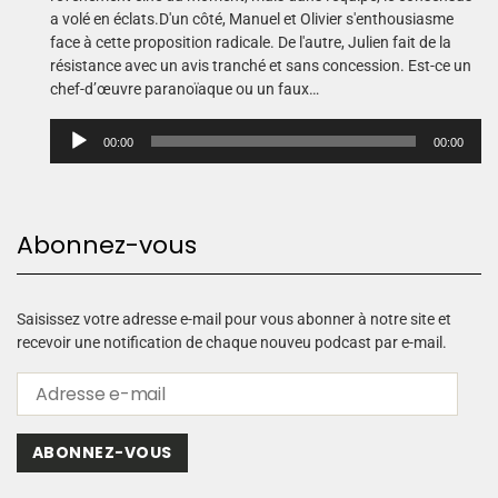
a volé en éclats.D'un côté, Manuel et Olivier s'enthousiasme
face à cette proposition radicale. De l'autre, Julien fait de la
résistance avec un avis tranché et sans concession. Est-ce un
chef-d’œuvre paranoïaque ou un faux…
L
00:00
00:00
e
c
t
e
Abonnez-vous
u
r
a
u
Saisissez votre adresse e-mail pour vous abonner à notre site et
d
recevoir une notification de chaque nouveu podcast par e-mail.
i
o
ABONNEZ-VOUS