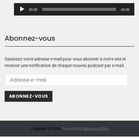
L
00:00
00:00
e
c
t
e
Abonnez-vous
u
r
a
u
Saisissez votre adresse e-mail pour vous abonner à notre site et
d
recevoir une notification de chaque nouveu podcast par e-mail.
i
o
ABONNEZ-VOUS
Copyright © 2026.
Powered by
Magazine Elite