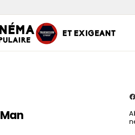
TRAN
PODCAST CINÉMA
Podcasts
Critiques
Interviews
À propos
 Man
A
n