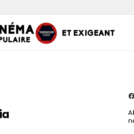
TRAN
PODCAST CINÉMA
Podcasts
Critiques
Interviews
À propos
ia
A
n