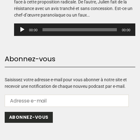
face à cette proposition radicale. De l'autre, Julien fait de la
résistance avec un avis tranché et sans concession. Est-ce un
chef-d’œuvre paranoïaque ou un faux…
L
00:00
00:00
e
c
t
e
Abonnez-vous
u
r
a
u
Saisissez votre adresse e-mail pour vous abonner à notre site et
d
recevoir une notification de chaque nouveu podcast par e-mail.
i
o
ABONNEZ-VOUS