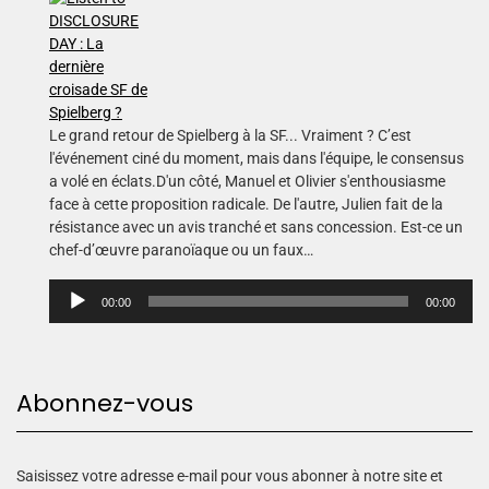
Le grand retour de Spielberg à la SF... Vraiment ? C’est
l'événement ciné du moment, mais dans l'équipe, le consensus
a volé en éclats.D'un côté, Manuel et Olivier s'enthousiasme
face à cette proposition radicale. De l'autre, Julien fait de la
résistance avec un avis tranché et sans concession. Est-ce un
chef-d’œuvre paranoïaque ou un faux…
L
00:00
00:00
e
c
t
e
Abonnez-vous
u
r
a
u
Saisissez votre adresse e-mail pour vous abonner à notre site et