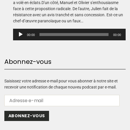
a volé en éclats.D'un côté, Manuel et Olivier s'enthousiasme
face à cette proposition radicale. De l'autre, Julien fait de la
résistance avec un avis tranché et sans concession. Est-ce un
chef-d’œuvre paranoïaque ou un faux…
L
00:00
00:00
e
c
t
e
Abonnez-vous
u
r
a
u
Saisissez votre adresse e-mail pour vous abonner à notre site et
d
recevoir une notification de chaque nouveu podcast par e-mail.
i
o
ABONNEZ-VOUS