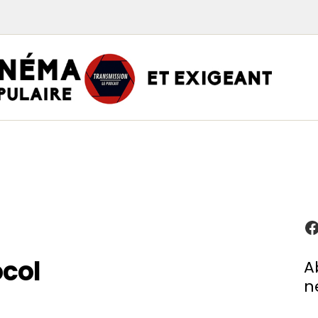
TRAN
PODCAST CINÉMA
Podcasts
Critiques
Interviews
À propos
ocol
A
n