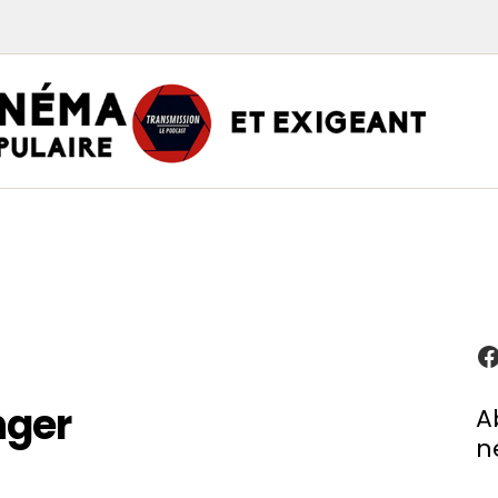
TRAN
PODCAST CINÉMA
Podcasts
Critiques
Interviews
À propos
nger
A
n