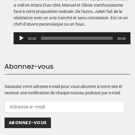
a volé en éclats.D'un côté, Manuel et Olivier s'enthousiasme
face à cette proposition radicale. De l'autre, Julien fait de la
résistance avec un avis tranché et sans concession. Est-ce un
chef-d’œuvre paranoïaque ou un faux…
L
00:00
00:00
e
c
t
e
Abonnez-vous
u
r
a
u
Saisissez votre adresse e-mail pour vous abonner à notre site et
d
recevoir une notification de chaque nouveu podcast par e-mail.
i
o
ABONNEZ-VOUS