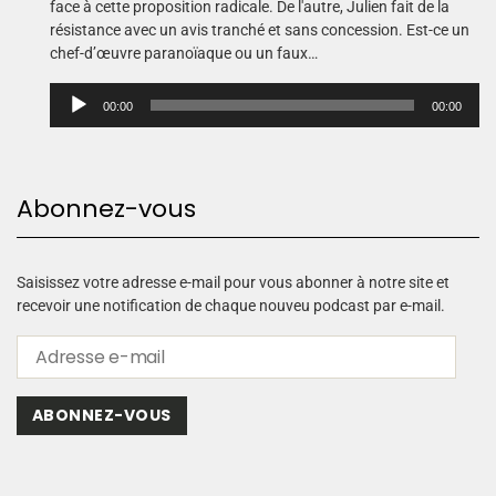
face à cette proposition radicale. De l'autre, Julien fait de la
résistance avec un avis tranché et sans concession. Est-ce un
chef-d’œuvre paranoïaque ou un faux…
L
00:00
00:00
e
c
t
e
Abonnez-vous
u
r
a
u
Saisissez votre adresse e-mail pour vous abonner à notre site et
d
recevoir une notification de chaque nouveu podcast par e-mail.
i
o
ABONNEZ-VOUS