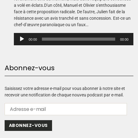
a volé en éclats.D'un côté, Manuel et Olivier s'enthousiasme
face à cette proposition radicale. De l'autre, Julien fait de la
résistance avec un avis tranché et sans concession. Est-ce un
chef-d’œuvre paranoïaque ou un faux…
L
00:00
00:00
e
c
t
e
Abonnez-vous
u
r
a
u
Saisissez votre adresse e-mail pour vous abonner à notre site et
d
recevoir une notification de chaque nouveu podcast par e-mail.
i
o
ABONNEZ-VOUS