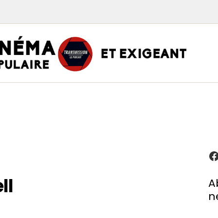
TRAN
PODCAST CINÉMA
Podcasts
Critiques
Interviews
À propos
ll
A
n