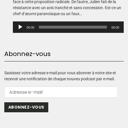
face à cette proposition radicale. De l'autre, Julien fait de la
résistance avec un avis tranché et sans concession. Est-ce un
chef-d’œuvre paranoïaque ou un faux…
L
00:00
00:00
e
c
t
e
Abonnez-vous
u
r
a
u
Saisissez votre adresse e-mail pour vous abonner à notre site et
d
recevoir une notification de chaque nouveu podcast par e-mail.
i
o
ABONNEZ-VOUS