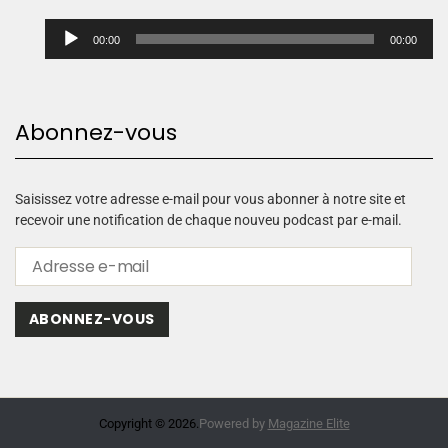
L
00:00
00:00
e
c
t
e
Abonnez-vous
u
r
a
u
Saisissez votre adresse e-mail pour vous abonner à notre site et
d
recevoir une notification de chaque nouveu podcast par e-mail.
i
o
ABONNEZ-VOUS
Copyright © 2026.
Powered by
Magazine Elite