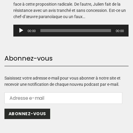
face à cette proposition radicale. De l'autre, Julien fait de la
résistance avec un avis tranché et sans concession. Est-ce un
chef-d’œuvre paranoïaque ou un faux…
L
00:00
00:00
e
c
t
e
Abonnez-vous
u
r
a
u
Saisissez votre adresse e-mail pour vous abonner à notre site et
d
recevoir une notification de chaque nouveu podcast par e-mail.
i
o
ABONNEZ-VOUS