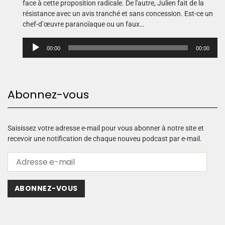
face à cette proposition radicale. De l'autre, Julien fait de la
résistance avec un avis tranché et sans concession. Est-ce un
chef-d’œuvre paranoïaque ou un faux…
L
00:00
00:00
e
c
t
e
Abonnez-vous
u
r
a
u
Saisissez votre adresse e-mail pour vous abonner à notre site et
d
recevoir une notification de chaque nouveu podcast par e-mail.
i
o
ABONNEZ-VOUS