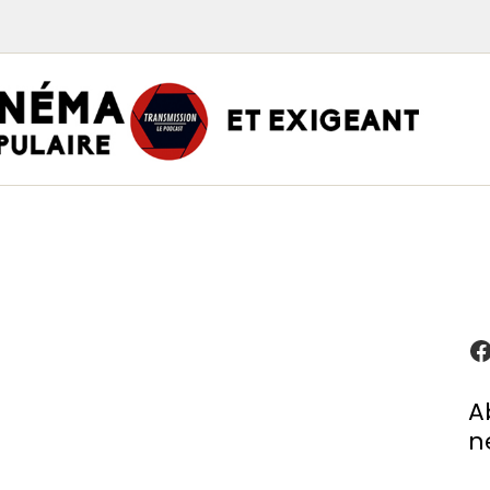
TRAN
PODCAST CINÉMA
Podcasts
Critiques
Interviews
À propos
A
n