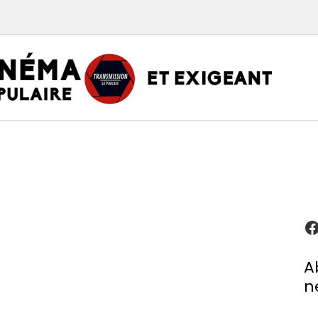
TRAN
PODCAST CINÉMA
Podcasts
Critiques
Interviews
À propos
A
n