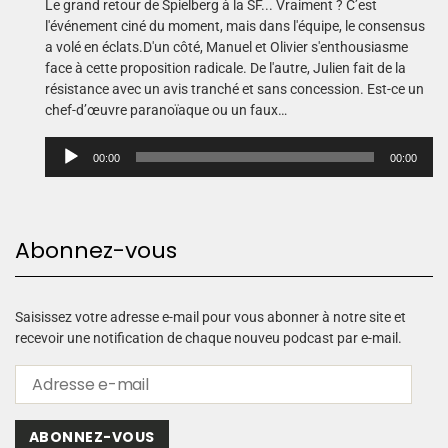
Le grand retour de Spielberg à la SF... Vraiment ? C’est
l'événement ciné du moment, mais dans l'équipe, le consensus
a volé en éclats.D'un côté, Manuel et Olivier s'enthousiasme
face à cette proposition radicale. De l'autre, Julien fait de la
résistance avec un avis tranché et sans concession. Est-ce un
chef-d’œuvre paranoïaque ou un faux…
L
00:00
00:00
e
c
t
e
Abonnez-vous
u
r
a
u
Saisissez votre adresse e-mail pour vous abonner à notre site et
d
recevoir une notification de chaque nouveu podcast par e-mail.
i
o
ABONNEZ-VOUS