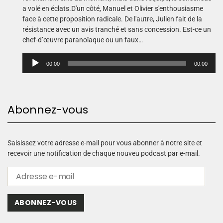
a volé en éclats.D'un côté, Manuel et Olivier s'enthousiasme
face à cette proposition radicale. De l'autre, Julien fait de la
résistance avec un avis tranché et sans concession. Est-ce un
chef-d’œuvre paranoïaque ou un faux…
L
00:00
00:00
e
c
t
e
Abonnez-vous
u
r
a
u
Saisissez votre adresse e-mail pour vous abonner à notre site et
d
recevoir une notification de chaque nouveu podcast par e-mail.
i
o
ABONNEZ-VOUS