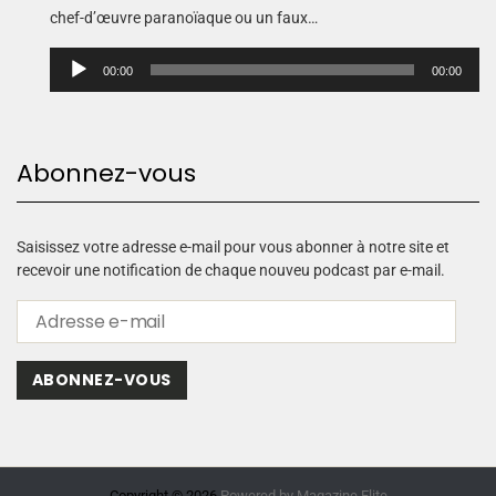
chef-d’œuvre paranoïaque ou un faux…
L
00:00
00:00
e
c
t
e
Abonnez-vous
u
r
a
u
Saisissez votre adresse e-mail pour vous abonner à notre site et
d
recevoir une notification de chaque nouveu podcast par e-mail.
i
o
ABONNEZ-VOUS
Copyright © 2026.
Powered by
Magazine Elite