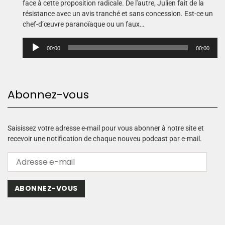
face à cette proposition radicale. De l'autre, Julien fait de la
résistance avec un avis tranché et sans concession. Est-ce un
chef-d’œuvre paranoïaque ou un faux…
L
00:00
00:00
e
c
t
e
Abonnez-vous
u
r
a
u
Saisissez votre adresse e-mail pour vous abonner à notre site et
d
recevoir une notification de chaque nouveu podcast par e-mail.
i
o
ABONNEZ-VOUS