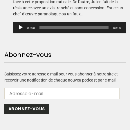
face à cette proposition radicale. De l'autre, Julien fait de la
résistance avec un avis tranché et sans concession. Est-ce un
chef-d’œuvre paranoïaque ou un faux…
L
00:00
00:00
e
c
t
e
Abonnez-vous
u
r
a
u
Saisissez votre adresse e-mail pour vous abonner à notre site et
d
recevoir une notification de chaque nouveu podcast par e-mail.
i
o
ABONNEZ-VOUS