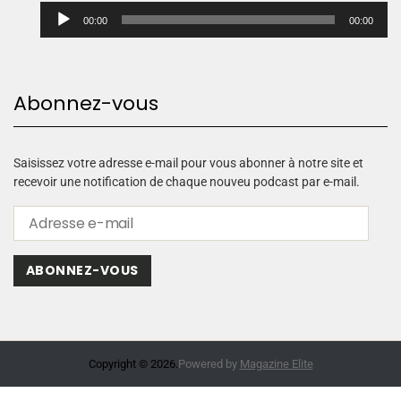
L
00:00
00:00
e
c
t
e
Abonnez-vous
u
r
a
u
Saisissez votre adresse e-mail pour vous abonner à notre site et
d
recevoir une notification de chaque nouveu podcast par e-mail.
i
o
ABONNEZ-VOUS
Copyright © 2026.
Powered by
Magazine Elite