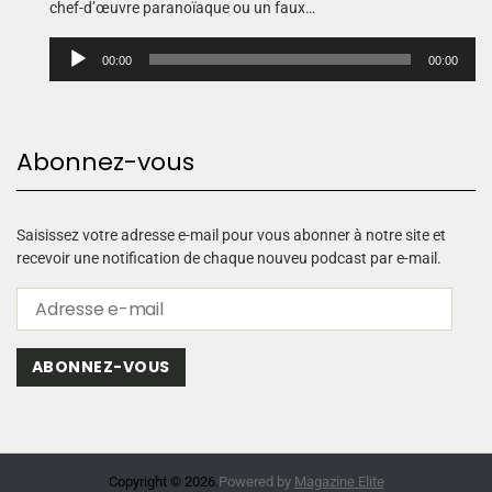
chef-d’œuvre paranoïaque ou un faux…
L
00:00
00:00
e
c
t
e
Abonnez-vous
u
r
a
u
Saisissez votre adresse e-mail pour vous abonner à notre site et
d
recevoir une notification de chaque nouveu podcast par e-mail.
i
o
ABONNEZ-VOUS
Copyright © 2026.
Powered by
Magazine Elite