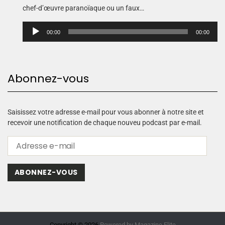
chef-d’œuvre paranoïaque ou un faux…
L
00:00
00:00
e
c
t
e
Abonnez-vous
u
r
a
u
Saisissez votre adresse e-mail pour vous abonner à notre site et
d
recevoir une notification de chaque nouveu podcast par e-mail.
i
o
ABONNEZ-VOUS
Copyright © 2026.
Powered by
Magazine Elite