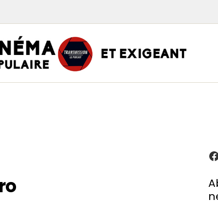
TRAN
PODCAST CINÉMA
Podcasts
Critiques
Interviews
À propos
ro
A
n