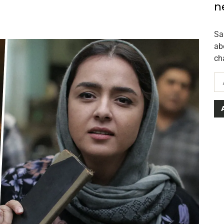
n
Sa
ab
ch