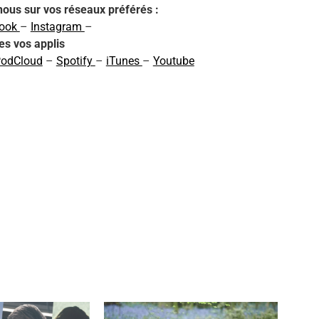
nous sur vos réseaux préférés :
book
–
Instagram
–
tes vos applis
odCloud
–
Spotify
–
iTunes
–
Youtube