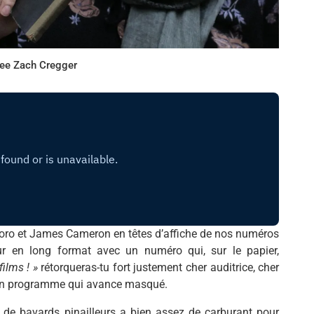
ee Zach Cregger
Toro et James Cameron en têtes d’affiche de nos numéros
our en long format avec un numéro qui, sur le papier,
ilms ! »
rétorqueras-tu fort justement cher auditrice, cher
ur un programme qui avance masqué.
 de bavards pinailleurs a bien assez de carburant pour