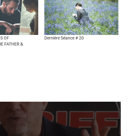
S OF
Dernière Séance # 20
HE FATHER &