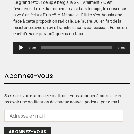
Le grand retour de Spielberg à la SF... Vraiment ? C’est
l'événement ciné du moment, mais dans l'équipe, le consensus
a volé en éclats.D'un côté, Manuel et Olivier s'enthousiasme
face à cette proposition radicale. De l'autre, Julien fait de la
résistance avec un avis tranché et sans concession. Est-ce un
chef-d’œuvre paranoïaque ou un faux…
L
00:00
00:00
e
c
t
e
Abonnez-vous
u
r
a
u
Saisissez votre adresse e-mail pour vous abonner à notre site et
d
recevoir une notification de chaque nouveu podcast par e-mail.
i
o
ABONNEZ-VOUS