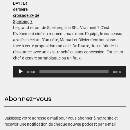
Le grand retour de Spielberg à la SF... Vraiment ? C’est
l'événement ciné du moment, mais dans l'équipe, le consensus
a volé en éclats.D'un côté, Manuel et Olivier s'enthousiasme
face à cette proposition radicale. De l'autre, Julien fait de la
résistance avec un avis tranché et sans concession. Est-ce un
chef-d’œuvre paranoïaque ou un faux…
L
00:00
00:00
e
c
t
e
Abonnez-vous
u
r
a
u
Saisissez votre adresse e-mail pour vous abonner à notre site et
d
recevoir une notification de chaque nouveu podcast par e-mail.
i