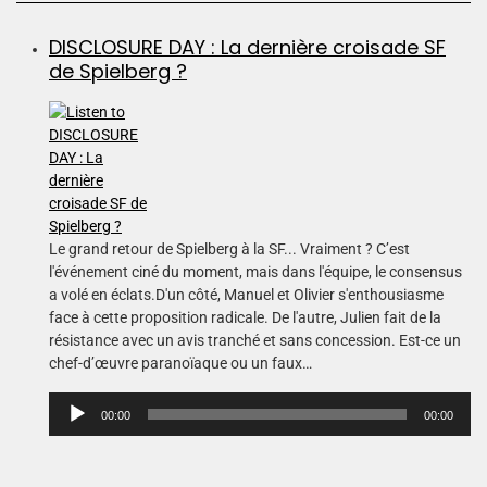
DISCLOSURE DAY : La dernière croisade SF
de Spielberg ?
Le grand retour de Spielberg à la SF... Vraiment ? C’est
l'événement ciné du moment, mais dans l'équipe, le consensus
a volé en éclats.D'un côté, Manuel et Olivier s'enthousiasme
face à cette proposition radicale. De l'autre, Julien fait de la
résistance avec un avis tranché et sans concession. Est-ce un
chef-d’œuvre paranoïaque ou un faux…
L
00:00
00:00
e
c
t