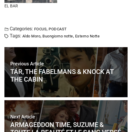
EL BAR
Categories:
,
FOCUS
PODCAST
Tags:
,
,
Aldo Moro
Buongiorno notte
Esterno Notte
Previous Article
TÁR, THE FABELMANS & KNOCK AT
THE CABIN
Next Article
ARMAGEDDON TIME, SUZUME &