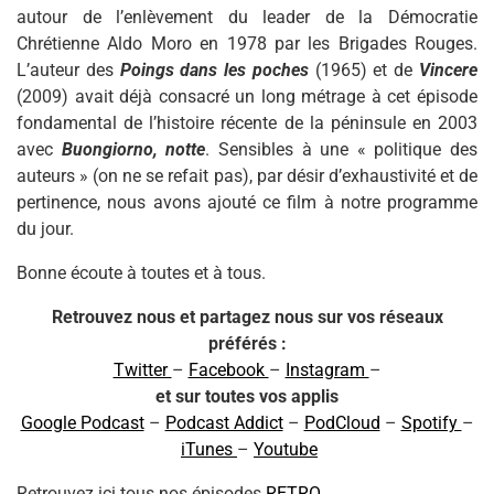
autour de l’enlèvement du leader de la Démocratie
Chrétienne Aldo Moro en 1978 par les Brigades Rouges.
L’auteur des
Poings dans les poches
(1965) et de
Vincere
(2009) avait déjà consacré un long métrage à cet épisode
fondamental de l’histoire récente de la péninsule en 2003
avec
Buongiorno, notte
. Sensibles à une « politique des
auteurs » (on ne se refait pas), par désir d’exhaustivité et de
pertinence, nous avons ajouté ce film à notre programme
du jour.
Bonne écoute à toutes et à tous.
Retrouvez nous et partagez nous sur vos réseaux
préférés :
Twitter
–
Facebook
–
Instagram
–
et sur toutes vos applis
Google Podcast
–
Podcast Addict
–
PodCloud
–
Spotify
–
iTunes
–
Youtube
Retrouvez ici tous nos épisodes
RETRO