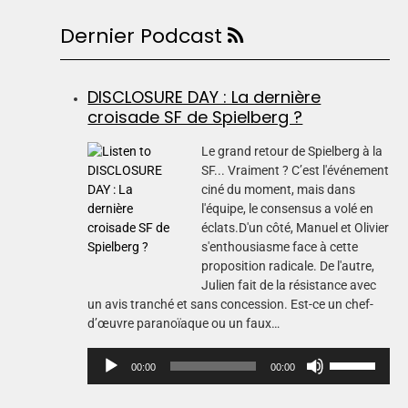
Dernier Podcast
DISCLOSURE DAY : La dernière
croisade SF de Spielberg ?
Le grand retour de Spielberg à la
SF... Vraiment ? C’est l'événement
ciné du moment, mais dans
l'équipe, le consensus a volé en
éclats.D'un côté, Manuel et Olivier
s'enthousiasme face à cette
proposition radicale. De l'autre,
Julien fait de la résistance avec
un avis tranché et sans concession. Est-ce un chef-
d’œuvre paranoïaque ou un faux…
L
U
00:00
00:00
e
t
c
i