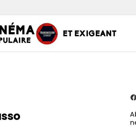
TRAN
PODCAST CINÉMA
Podcasts
Critiques
Interviews
À propos
usso
A
n