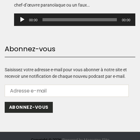
chef-d’œuvre paranoïaque ou un faux…
L
00:00
00:00
e
c
t
e
Abonnez-vous
u
r
a
u
Saisissez votre adresse e-mail pour vous abonner à notre site et
d
recevoir une notification de chaque nouveu podcast par e-mail.
i
o
ABONNEZ-VOUS
Copyright © 2026.
Powered by
Magazine Elite