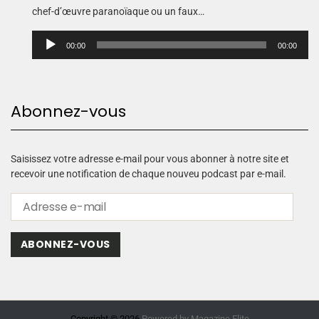
chef-d’œuvre paranoïaque ou un faux…
L
00:00
00:00
e
c
t
e
Abonnez-vous
u
r
a
u
Saisissez votre adresse e-mail pour vous abonner à notre site et
d
recevoir une notification de chaque nouveu podcast par e-mail.
i
o
ABONNEZ-VOUS
Copyright © 2026.
Powered by
Magazine Elite