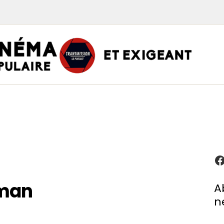
TRAN
PODCAST CINÉMA
Podcasts
Critiques
Interviews
À propos
aman
A
n