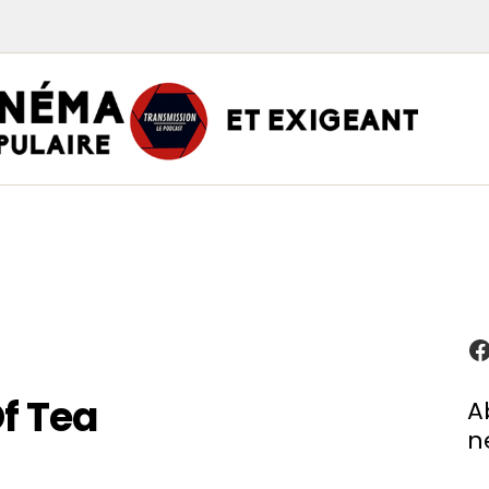
TRAN
PODCAST CINÉMA
Podcasts
Critiques
Interviews
À propos
f Tea
A
n