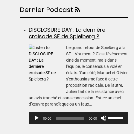
Dernier Podcast
DISCLOSURE DAY : La dernière
croisade SF de Spielberg ?
Le grand retour de Spielberg à la
SF... Vraiment ? C’est l'événement
ciné du moment, mais dans
l'équipe, le consensus a volé en
éclats.D'un côté, Manuel et Olivier
s'enthousiasme face à cette
proposition radicale. De l'autre,
Julien fait de la résistance avec
un avis tranché et sans concession. Est-ce un chef-
d’œuvre paranoïaque ou un faux…
L
U
00:00
00:00
e
t
c
i
t
l