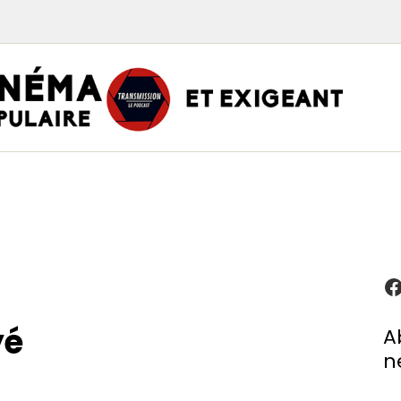
TRAN
PODCAST CINÉMA
Podcasts
Critiques
Interviews
À propos
yé
A
n