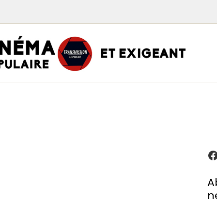
TRAN
PODCAST CINÉMA
Podcasts
Critiques
Interviews
À propos
A
n