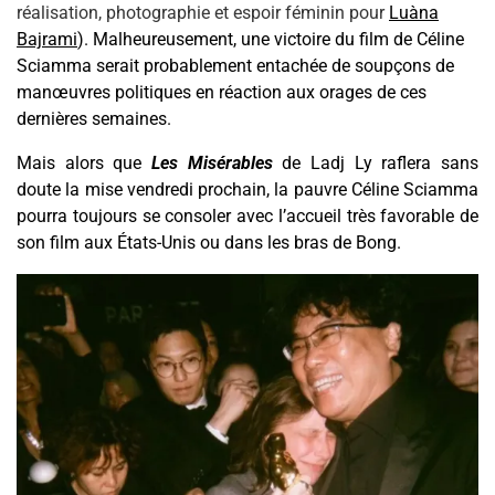
réalisation, photographie et espoir féminin pour
Luàna
Bajrami
).
Malheureusement, une
victoire d
u film de Céline
Sciamma
serait
probablement
entachée
d
e soupçons de
manœuvres politiques
en réaction aux
orages
de
ces
dernières semaines.
Mais a
lors que
Les Misérables
de Ladj Ly
raflera sans
doute la mise vendredi prochain
,
la pauvre Céline Sciamma
pourra toujours se consoler avec l’accueil très favorable d
e
son
film aux États-Unis ou dans les bras de Bong.