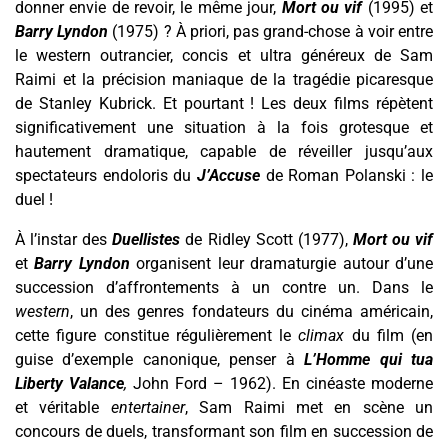
donner envie de revoir, le même jour,
Mort ou vif
(1995) et
Barry Lyndon
(1975) ?
À priori, pas grand-chose à voir entre
le western outrancier, concis et ultra généreux de Sam
Raimi
et la précision maniaque de la tragédie picaresque
de Stanley Kubrick. Et pourtant !
L
es deux films
répètent
significativement
une situation à la fois grotesque et
hautement dramatique,
capable de réveiller jusqu’aux
spectateurs endoloris du
J’Accuse
de Roman Polanski :
le
duel !
À
l’instar des
Duellistes
de Ridley Scott (1977),
Mort ou vif
et
Barry Lyndon
organisent leur dramaturgie autour d’une
succession d’affrontements à un contre un.
Dans
le
western
,
un des genres fondateurs du cinéma américain,
cette figure constitue régulièrement le
climax
du film (en
guise d’exemple canonique, penser à
L’Homme qui tua
Liberty Valance
,
John Ford – 1962).
En cinéaste moderne
et véritable
entertainer
,
Sam Raimi
met en scène un
concours de duels, transformant
son film en succession de