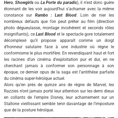
Hero
,
Showgirls
ou
La Porte du paradis
), il n’est donc guère
étonnant de les voir aujourd’hui s’acharner avec la même
constance sur
Rambo : Last Blood
. Loin de nier les
nombreux défauts que l’on peut prêter au film (direction
photo dégueulasse, montage incohérent et seconds rôles
insignifiants), ce
Last Blood
et le spectacle gore totalement
décomplexé qu’il propose apparaît comme un doigt
d’honneur salutaire face à une industrie où règne le
conformisme le plus mortifère. En revendiquant haut et fort
les racines d’un cinéma d’exploitation pur et dur, en ne
cherchant jamais à conformer son personnage à son
époque, ce dernier opus de la saga est l’antithèse parfaite
du cinéma super-héroïque actuel.
Alors qu’en près de quinze ans de règne de Marvel, les
Razzies n’ont jamais porté leur attention sur les demi dieux
en collants de l’empire Disney, leur acharnement sur un
Stallone vieillissant semble tenir davantage de l’imposture
que de la posture héroïque.